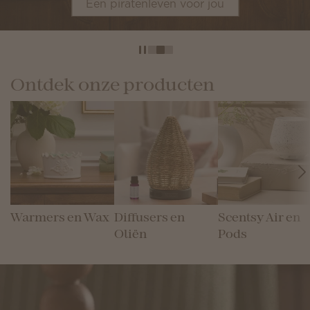
Een piratenleven voor jou
Ontdek onze producten
Warmers en Wax
Diffusers en
Scentsy Air en
Oliën
Pods