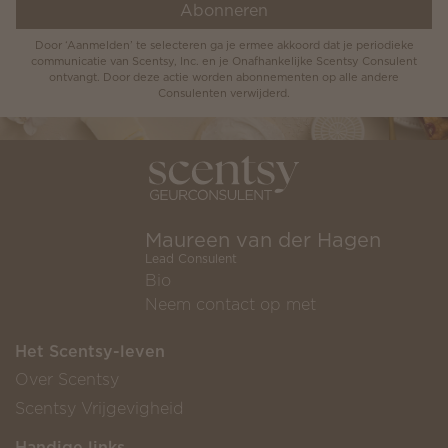
Abonneren
Door ‘Aanmelden’ te selecteren ga je ermee akkoord dat je periodieke
communicatie van Scentsy, Inc. en je Onafhankelijke Scentsy Consulent
ontvangt. Door deze actie worden abonnementen op alle andere
Consulenten verwijderd.
Maureen van der Hagen
Lead Consulent
Bio
Neem contact op met
Het Scentsy-leven
Over Scentsy
Scentsy Vrijgevigheid
Handige links