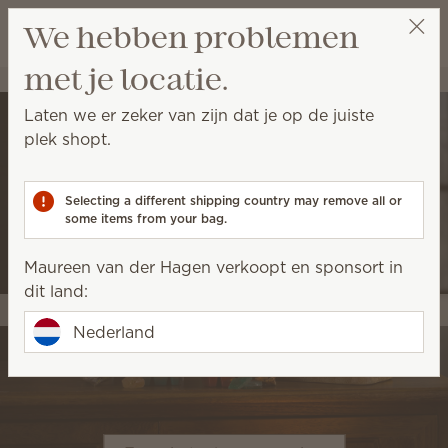
Winkeltas bek
We hebben problemen
Verlanglijst
met je locatie.
Maureen van der Hagen
Selecteer een party
Laten we er zeker van zijn dat je op de juiste
plek shopt.
Selecting a different shipping country may remove all or
some items from your bag.
Maureen van der Hagen verkoopt en sponsort in
dit land:
Nederland