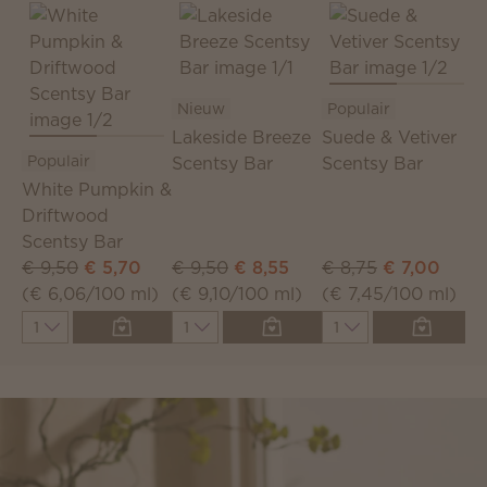
Nieuw
Populair
N
Lakeside Breeze
Suede & Vetiver
S
Populair
Scentsy Bar
Scentsy Bar
S
White Pumpkin &
Driftwood
Scentsy Bar
€ 9,50
€ 5,70
€ 9,50
€ 8,55
€ 8,75
€ 7,00
€
(€ 6,06/100 ml)
(€ 9,10/100 ml)
(€ 7,45/100 ml)
(
Quantity
Quantity
Quantity
Q