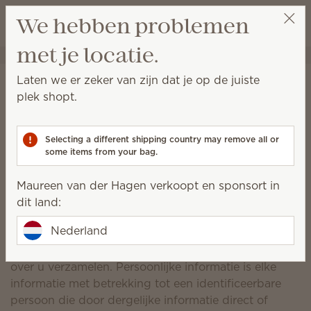
Winkeltas bek
We hebben problemen
Verlanglijst
met je locatie.
Maureen van der Hagen
Selecteer een party
Beleid van Scentsy
Laten we er zeker van zijn dat je op de juiste
plek shopt.
inzake de Algemene
Verordening
Selecting a different shipping country may remove all or
Gegevensbescherming
some items from your bag.
Bijgewerkt op 11 januari 2024
Maureen van der Hagen verkoopt en sponsort in
dit land:
I. De verzameling en het gebruik van
persoonlijke informatie
Nederland
Scentsy, Inc. ('Scentsy') kan persoonlijke informatie
over u verzamelen. Persoonlijke informatie is elke
informatie met betrekking tot een identificeerbare
persoon die door dergelijke informatie direct of